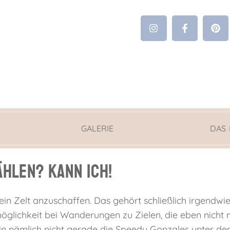
GALERIE
DAS
ählen? Kann ich!
ein Zelt anzuschaffen. Das gehört schließlich irgendw
smöglichkeit bei Wanderungen zu Zielen, die eben nich
 bin nämlich nicht gerade die Speedy Gonzales unter d