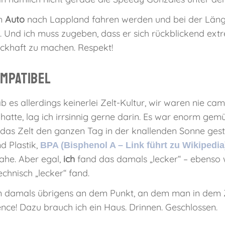
em
Auto
nach Lappland fahren werden und bei der Läng
Und ich muss zugeben, dass er sich rückblickend extre
ckhaft zu machen. Respekt!
ompatibel
 gab es allerdings keinerlei Zelt-Kultur, wir waren nie
hatte, lag ich irrsinnig gerne darin. Es war enorm gemü
das Zelt den ganzen Tag in der knallenden Sonne gest
 Plastik,
BPA (Bisphenol A – Link führt zu Wikipedia
ahe. Aber egal,
ich
fand das damals „lecker“ – ebenso w
hnisch „lecker“ fand.
n damals übrigens an dem Punkt, an dem man in dem Z
ence! Dazu brauch ich ein Haus. Drinnen. Geschlossen.