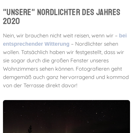
"Unsere" Nordlichter des Jahres
2020
Nein, wir brauchen nicht weit reisen, wenn wir –
bei
– Nordlichter sehen
entsprechender Witterung
wollen. Tatsächlich haben wir festgestellt, dass wir
sie sogar durch die großen Fenster unseres
Wohnzimmers sehen können. Fotografieren geht
demgemäß auch ganz hervorragend und kommod
von der Terrasse direkt davor!