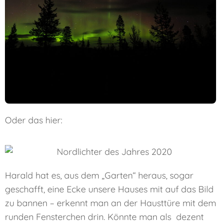
Oder das hier:
Harald hat es, aus dem „Garten“ heraus, sogar
geschafft, eine Ecke unsere Hauses mit auf das Bild
zu bannen – erkennt man an der Hausttüre mit dem
runden Fensterchen drin. Könnte man als dezent