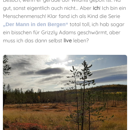
gut, sonst eigentlich auch nicht… Aber
ich
! Ich bin ein
Menschenmensch! Klar fand ich als Kind die Serie
total toll, ich hab sogar
„Der Mann in den Bergen“
ein bisschen für Grizzly Adams geschwärmt, aber
muss ich das dann selbst
live
leben?