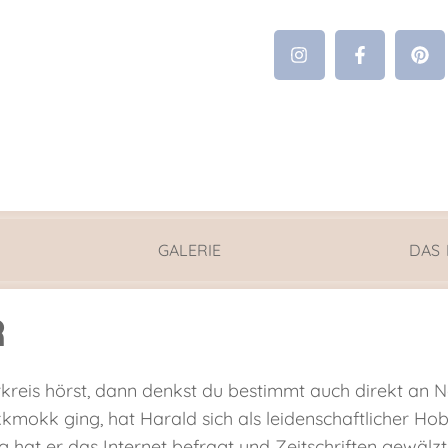
GALERIE
DAS
r
eis hörst, dann denkst du bestimmt auch direkt an Nor
kkmokk ging, hat Harald sich als leidenschaftlicher H
 hat er das Internet befragt und Zeitschriften gewälzt