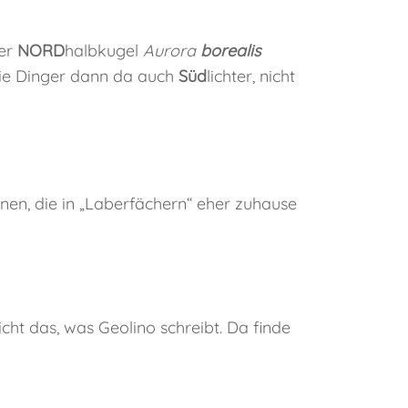
der
NORD
halbkugel
Aurora
borealis
die Dinger dann da auch
Süd
lichter, nicht
enen, die in „Laberfächern“ eher zuhause
cht das, was Geolino schreibt. Da finde