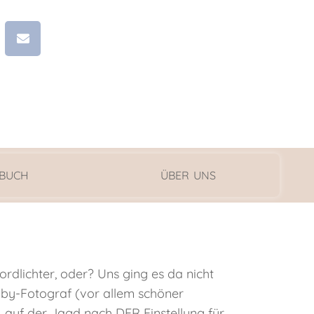
 BUCH
ÜBER UNS
dlichter, oder? Uns ging es da nicht
obby-Fotograf (vor allem schöner
, auf der Jagd nach DER Einstellung für