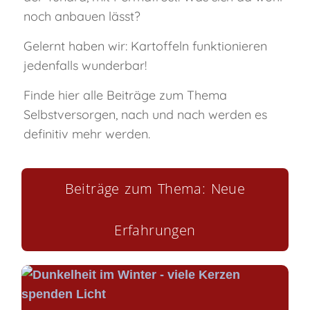
noch anbauen lässt?
Gelernt haben wir: Kartoffeln funktionieren
jedenfalls wunderbar!
Finde hier alle Beiträge zum Thema
Selbstversorgen, nach und nach werden es
definitiv mehr werden.
Beiträge zum Thema: Neue
Erfahrungen