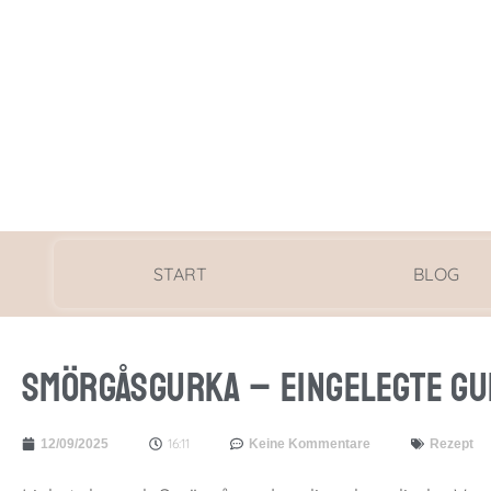
START
BLOG
Smörgåsgurka – eingelegte G
16:11
12/09/2025
Keine Kommentare
Rezept