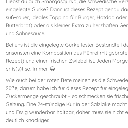
Liebst du auch Smörgåsgurka, die schwedische Vers
eingelegte Gurke? Dann ist dieses Rezept genau das
süß-sauer, ideales Topping für Burger, Hotdog ode
Butterbrot) oder als kleines Extra zu herzhaften Ger
und Sahnesauce.
Bei uns ist die eingelegte Gurke fester Bestandteil
ansonsten eine Komposition aus Rührei mit gebrat
Rezept) und einer frischen Zwiebel ist. Jeden Morg
er is(s)t so. Immer. 😀
Wie auch bei der roten Bete meinen es die Schwed
Süße, darum habe ich für dieses Rezept für eingele
Zuckermenge geschraubt – so schmecken sie frisch
Geltung. Eine 24-stündige Kur in der Salzlake mac
und Essig wunderbar haltbar, daher muss sie nicht
deutlich knackiger.