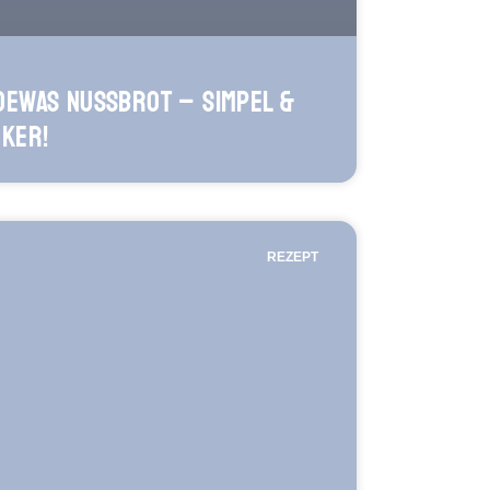
oewas Nussbrot – simpel &
cker!
REZEPT