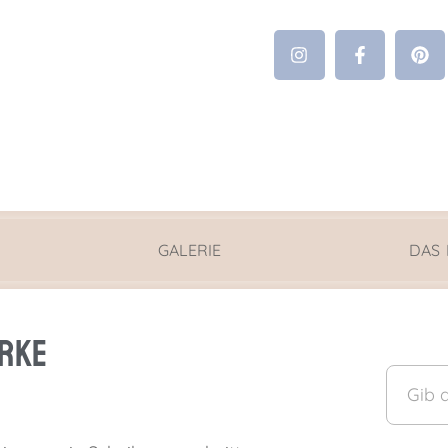
GALERIE
DAS
urke