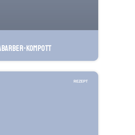
abarber-Kompott
REZEPT